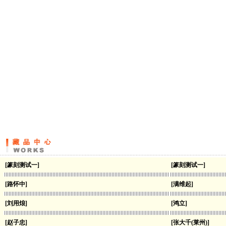
[篆刻测试一]
[篆刻测试一]
[路怀中]
[满维起]
[刘用烺]
[鸿立]
[赵子忠]
[张大千(莱州)]