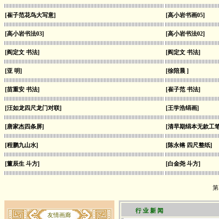
[崔子范花鸟大写意]
[高小岩书画05]
[高小岩书法03]
[高小岩书法02]
[阎定文 书法]
[阎定文 书法]
[亚 明]
[徐陪晨 ]
[苗重安 书法]
[崔子范 书法]
[汪如龙四尺龙门对联]
[王学浩绢画]
[唐家杰四条屏]
[清早期绢本无款工
[程鹏九山水]
[陈永锵 四尺整纸]
[董辰生 斗方]
[白金尧 斗方]
第
行 业 新 闻
友情画廊