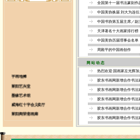
网 站 动 态
字画地摊
莱阳艺兴堂
墨缘艺术馆
威海红十字会义卖厅
莱阳阁荣斋画廊
莱阳艺和斋画廊
托管画廊018厅
托管画廊019厅