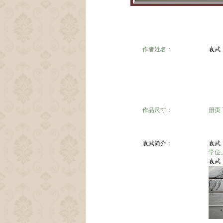
作者姓名：
袁武
作品尺寸：
册页 
袁武
简介
：
袁武
学位
袁武